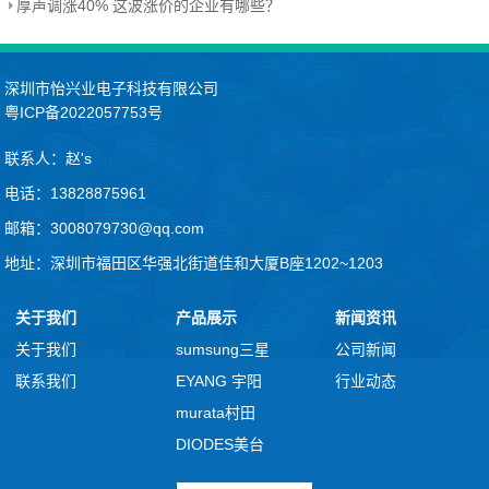
厚声调涨40% 这波涨价的企业有哪些？
深圳市怡兴业电子科技有限公司
粤ICP备2022057753号
联系人：赵's
电话：13828875961
邮箱：3008079730@qq.com
地址：深圳市福田区华强北街道佳和大厦B座1202~1203
关于我们
产品展示
新闻资讯
关于我们
sumsung三星
公司新闻
联系我们
EYANG 宇阳
行业动态
murata村田
DIODES美台
avx