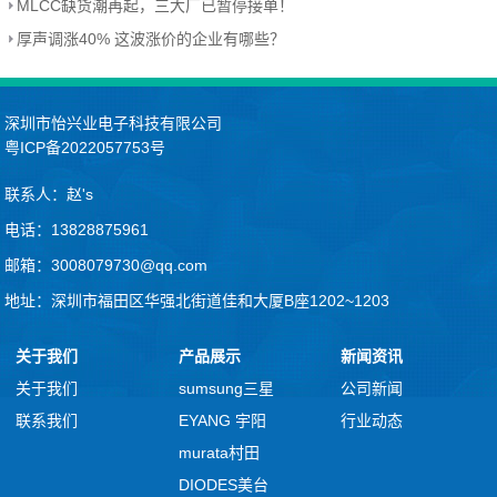
MLCC缺货潮再起，三大厂已暂停接单！
厚声调涨40% 这波涨价的企业有哪些？
深圳市怡兴业电子科技有限公司
粤ICP备2022057753号
联系人：赵's
电话：13828875961
邮箱：3008079730@qq.com
地址：深圳市福田区华强北街道佳和大厦B座1202~1203
关于我们
产品展示
新闻资讯
关于我们
sumsung三星
公司新闻
联系我们
EYANG 宇阳
行业动态
murata村田
DIODES美台