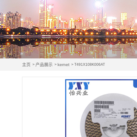
主页
产品展示
kemet
>
>
> T491X108K006AT