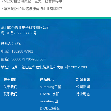
MLCC缺货潮再起，三大厂已暂停接单！
厚声调涨40% 这波涨价的企业有哪些？
深圳市怡兴业电子科技有限公司
粤ICP备2022057753号
联系人：赵's
电话：13828875961
邮箱：3008079730@qq.com
地址：深圳市福田区华强北街道佳和大厦B座1202~1203
关于我们
产品展示
新闻资讯
关于我们
sumsung三星
公司新闻
联系我们
EYANG 宇阳
行业动态
murata村田
DIODES美台