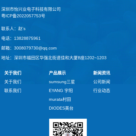
深圳市怡兴业电子科技有限公司
粤ICP备2022057753号
联系人：赵's
电话：13828875961
邮箱：3008079730@qq.com
地址：深圳市福田区华强北街道佳和大厦B座1202~1203
关于我们
产品展示
新闻资讯
关于我们
sumsung三星
公司新闻
联系我们
EYANG 宇阳
行业动态
murata村田
DIODES美台
avx
nichicon
kemet