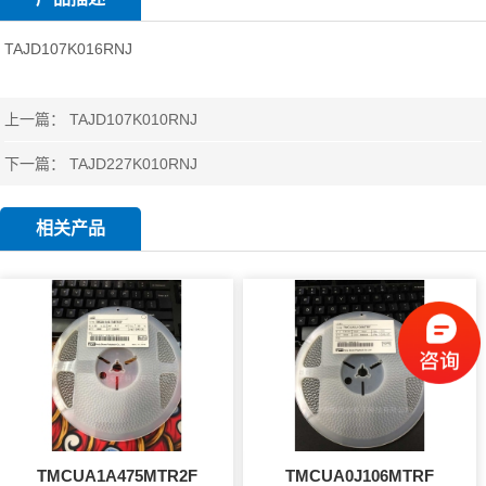
TAJD107K016RNJ
上一篇：
TAJD107K010RNJ
下一篇：
TAJD227K010RNJ
相关产品
TMCUA1A475MTR2F
TMCUA0J106MTRF